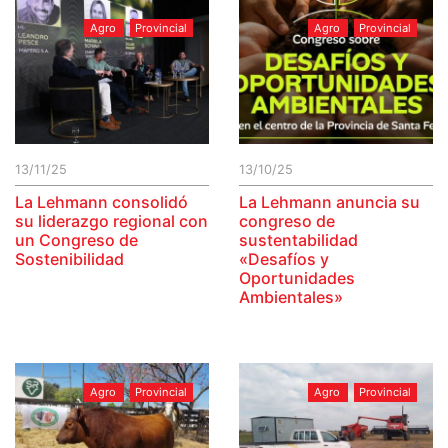
Agro
Provincial
Agro
Provincial
13/11/25
13/10/25
La Lehmann consolidó
La Lehmann anuncia su
su liderazgo regional con
congreso de
un Congreso de
sustentabilidad
Sostenibilidad
«Desafíos y
Oportunidades
Ambientales»
Agro
Provincial
Agro
Provincial