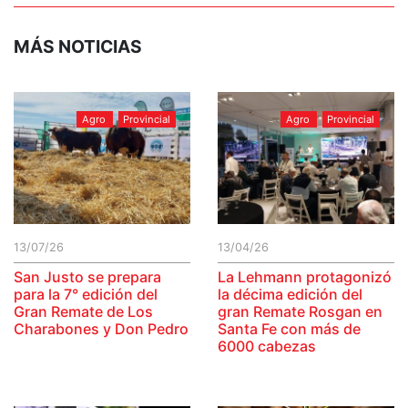
MÁS NOTICIAS
Agro
Provincial
Agro
Provincial
13/07/26
13/04/26
San Justo se prepara
La Lehmann protagonizó
para la 7° edición del
la décima edición del
Gran Remate de Los
gran Remate Rosgan en
Charabones y Don Pedro
Santa Fe con más de
6000 cabezas