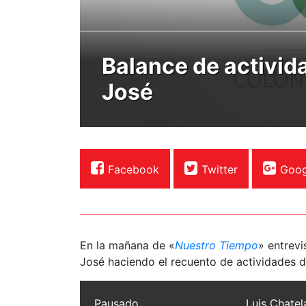
Balance de activid
José
Facebook
Twitter
Goog
En la mañana de «
Nuestro Tiempo
» entrev
José haciendo el recuento de actividades d
Pausado
Luis Chatel