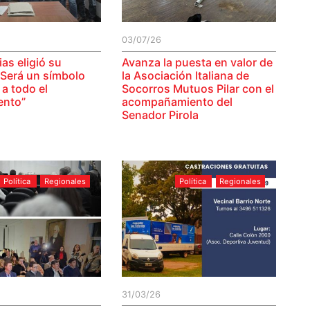
03/07/26
as eligió su
Avanza la puesta en valor de
“Será un símbolo
la Asociación Italiana de
a todo el
Socorros Mutuos Pilar con el
ento”
acompañamiento del
Senador Pirola
Política
Regionales
Política
Regionales
31/03/26