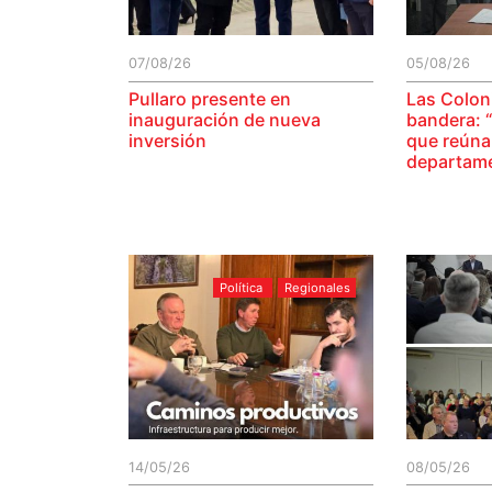
07/08/26
05/08/26
Pullaro presente en
Las Coloni
inauguración de nueva
bandera: 
inversión
que reúna 
departam
Política
Regionales
14/05/26
08/05/26