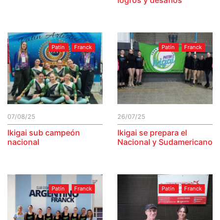
logros y desafíos
Patín
Franck
Patín
Franck
07/08/25
26/07/25
Ikigai sub campeón
Ikigai se prepara el
nacional
Nacional y Sudamericano
Patín
Franck
Patín
Franck