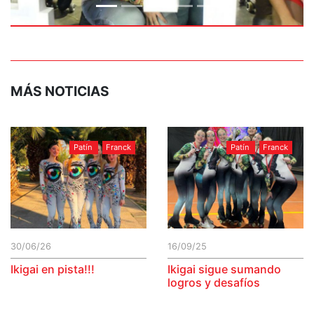
MÁS NOTICIAS
Patín
Franck
Patín
Franck
30/06/26
16/09/25
Ikigai en pista!!!
Ikigai sigue sumando
logros y desafíos