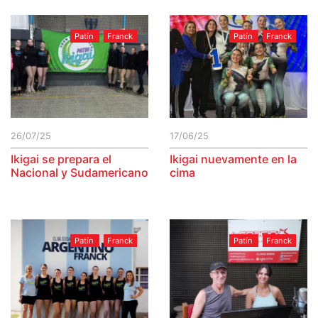
Patín
Franck
Patín
Franck
26/07/25
17/06/25
Ikigai se prepara el
Ikigai nuevamente en la
Nacional y Sudamericano
cima
Patín
Franck
Patín
Franck