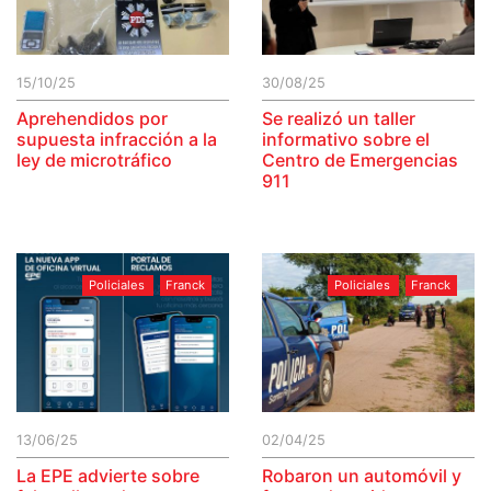
15/10/25
30/08/25
Aprehendidos por
Se realizó un taller
supuesta infracción a la
informativo sobre el
ley de microtráfico
Centro de Emergencias
911
Policiales
Franck
Policiales
Franck
13/06/25
02/04/25
La EPE advierte sobre
Robaron un automóvil y