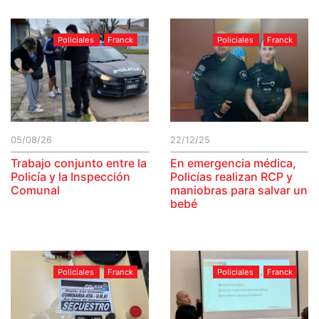
Policiales
Franck
Policiales
Franck
05/08/26
22/12/25
Trabajo conjunto entre la
En emergencia médica,
Policía y la Inspección
Policías realizan RCP y
Comunal
maniobras para salvar un
bebé
Policiales
Franck
Policiales
Franck