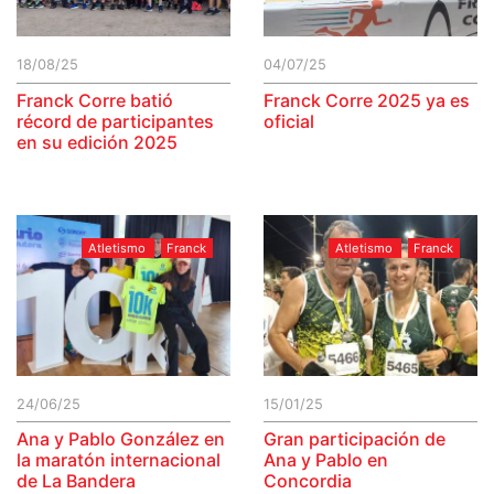
18/08/25
04/07/25
Franck Corre batió
Franck Corre 2025 ya es
récord de participantes
oficial
en su edición 2025
Atletismo
Franck
Atletismo
Franck
24/06/25
15/01/25
Ana y Pablo González en
Gran participación de
la maratón internacional
Ana y Pablo en
de La Bandera
Concordia