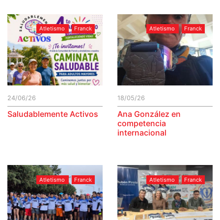
Atletismo
Franck
Atletismo
Franck
24/06/26
18/05/26
Saludablemente Activos
Ana González en
competencia
internacional
Atletismo
Franck
Atletismo
Franck