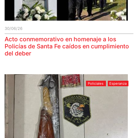
30/06/26
Acto conmemorativo en homenaje a los
Policías de Santa Fe caídos en cumplimiento
del deber
Policiales
Esperanza