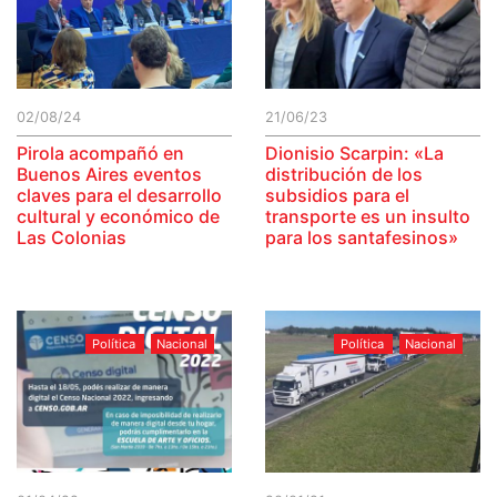
02/08/24
21/06/23
Pirola acompañó en
Dionisio Scarpin: «La
Buenos Aires eventos
distribución de los
claves para el desarrollo
subsidios para el
cultural y económico de
transporte es un insulto
Las Colonias
para los santafesinos»
Política
Nacional
Política
Nacional