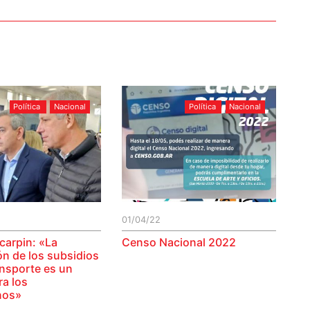
Política
Nacional
Política
Nacional
01/04/22
carpin: «La
Censo Nacional 2022
ón de los subsidios
ansporte es un
ra los
nos»