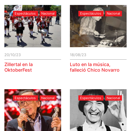
Espectáculos
Nacional
Espectáculos
Nacional
20/10/23
18/08/23
Zillertal en la
Luto en la música,
OktoberFest
falleció Chico Novarro
Espectáculos
Nacional
Espectáculos
Nacional