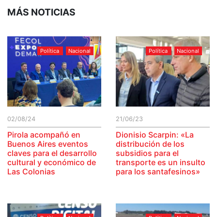
MÁS NOTICIAS
Política
Nacional
Política
Nacional
02/08/24
21/06/23
Pirola acompañó en
Dionisio Scarpin: «La
Buenos Aires eventos
distribución de los
claves para el desarrollo
subsidios para el
cultural y económico de
transporte es un insulto
Las Colonias
para los santafesinos»