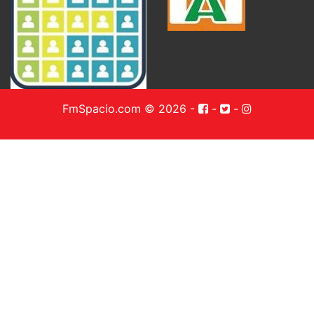
FmSpacio.com © 2026
-
-
-