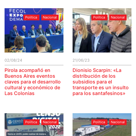
Política
Nacional
Política
Nacional
02/08/24
21/06/23
Pirola acompañó en
Dionisio Scarpin: «La
Buenos Aires eventos
distribución de los
claves para el desarrollo
subsidios para el
cultural y económico de
transporte es un insulto
Las Colonias
para los santafesinos»
Política
Nacional
Política
Nacional