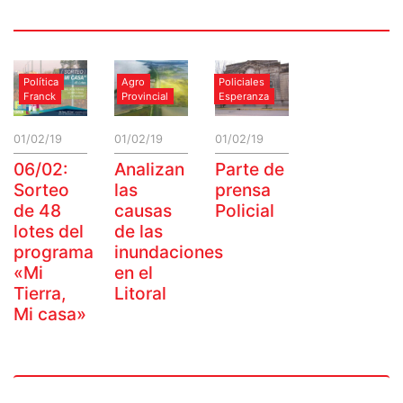
Política
Agro
Policiales
Franck
Provincial
Esperanza
01/02/19
01/02/19
01/02/19
06/02:
Analizan
Parte de
Sorteo
las
prensa
de 48
causas
Policial
lotes del
de las
programa
inundaciones
«Mi
en el
Tierra,
Litoral
Mi casa»