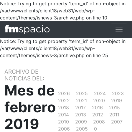
Notice: Trying to get property 'term_id' of non-object in
/var/www/clients/client18/web31/web/wp-
content/themes/isnews-3/archive.php on line 10
Notice: Trying to get property 'term_id' of non-object in
/var/www/clients/client18/web31/web/wp-
content/themes/isnews-3/archive.php on line 25
ARCHIVO DE
NOTICIAS DEL:
Mes de
2026
2025
2024
2023
2022
2021
2020
2019
febrero
2018
2017
2016
2015
2014
2013
2012
2011
2019
2010
2009
2008
2007
2006
2005
0