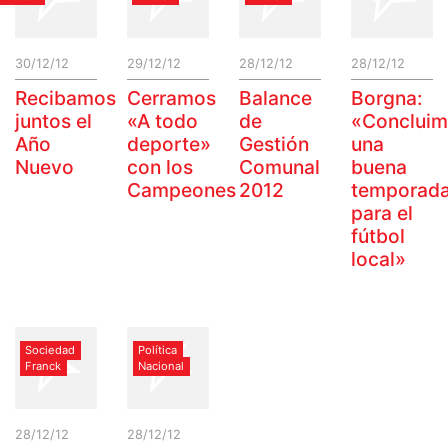
30/12/12
29/12/12
28/12/12
28/12/12
Recibamos
Cerramos
Balance
Borgna:
juntos el
«A todo
de
«Conclui
Año
deporte»
Gestión
una
Nuevo
con los
Comunal
buena
Campeones
2012
temporad
para el
fútbol
local»
Sociedad
Política
Franck
Nacional
28/12/12
28/12/12