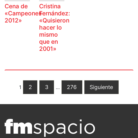
Cena de
Cristina
«Campeones
Fernández:
2012»
«Quisieron
hacer lo
mismo
que en
2001»
2
3
276
Siguiente
1
…