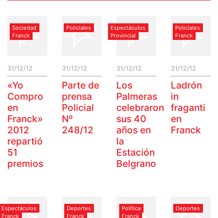
Sociedad
Policiales
Espectáculos
Policiales
Franck
Provincial
Franck
31/12/12
31/12/12
31/12/12
31/12/12
«Yo
Parte de
Los
Ladrón
Compro
prensa
Palmeras
in
en
Policial
celebraron
fraganti
Franck»
Nº
sus 40
en
2012
248/12
años en
Franck
repartió
la
51
Estación
premios
Belgrano
Espectáculos
Deportes
Política
Deportes
Franck
Franck
Franck