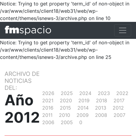
Notice: Trying to get property 'term_id' of non-object in
/var/www/clients/client18/web31/web/wp-
content/themes/isnews-3/archive.php on line 10
Notice: Trying to get property 'term_id' of non-object in
/var/www/clients/client18/web31/web/wp-
content/themes/isnews-3/archive.php on line 25
ARCHIVO DE
NOTICIAS
DEL:
2026
2025
2024
2023
2022
Año
2021
2020
2019
2018
2017
2016
2015
2014
2013
2012
2012
2011
2010
2009
2008
2007
2006
2005
0