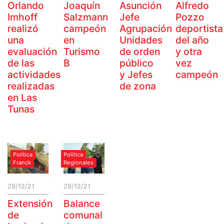
Orlando
Joaquín
Asunción
Alfredo
Imhoff
Salzmann
Jefe
Pozzo
realizó
campeón
Agrupación
deportista
una
en
Unidades
del año
evaluación
Turismo
de orden
y otra
de las
B
público
vez
actividades
y Jefes
campeón
realizadas
de zona
en Las
Tunas
Política
Política
Franck
Regionales
29/12/21
29/12/21
Extensión
Balance
de
comunal