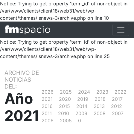
Notice: Trying to get property 'term_id' of non-object in
/var/www/clients/client18/web31/web/wp-
content/themes/isnews-3/archive.php on line 10
Notice: Trying to get property 'term_id' of non-object in
/var/www/clients/client18/web31/web/wp-
content/themes/isnews-3/archive.php on line 25
ARCHIVO DE
NOTICIAS
DEL:
2026
2025
2024
2023
2022
Año
2021
2020
2019
2018
2017
2016
2015
2014
2013
2012
2021
2011
2010
2009
2008
2007
2006
2005
0