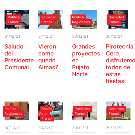
Política
Sociedad
Política
Sociedad
Franck
Franck
Regionales
Franck
31/12/21
31/12/21
30/12/21
30/12/21
Saludo
Vieron
Grandes
Pirotecnia
del
como
proyectos
Cero,
Presidente
quedó
en
disfrutem
Comunal
Almas?
Pujato
todos de
Norte
estas
fiestas!
Política
Spacio
Policiales
Deportes
Regionales
Motor
Franck
Franck
Franck
30/12/21
30/12/21
30/12/21
29/12/21