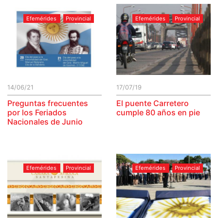
Efemérides
Provincial
Efemérides
Provincial
14/06/21
17/07/19
Preguntas frecuentes
El puente Carretero
por los Feriados
cumple 80 años en pie
Nacionales de Junio
Efemérides
Provincial
Efemérides
Provincial