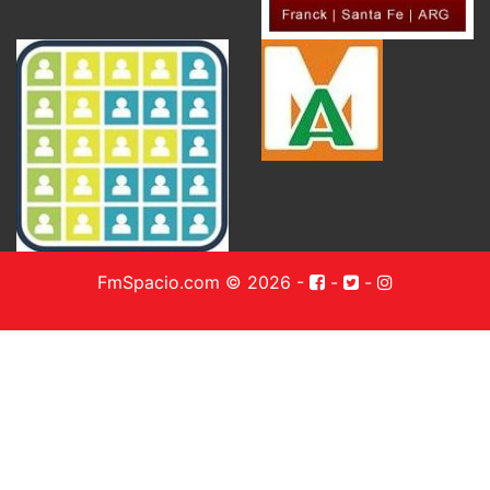
FmSpacio.com © 2026
-
-
-