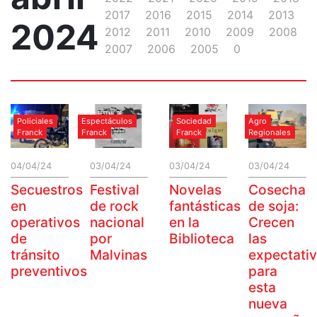
2017
2016
2015
2014
2013
2024
2012
2011
2010
2009
2008
2007
2006
2005
0
Policiales
Espectáculos
Sociedad
Agro
Franck
Franck
Franck
Regionales
04/04/24
03/04/24
03/04/24
03/04/24
Secuestros
Festival
Novelas
Cosecha
en
de rock
fantásticas
de soja:
operativos
nacional
en la
Crecen
de
por
Biblioteca
las
tránsito
Malvinas
expectati
preventivos
para
esta
nueva