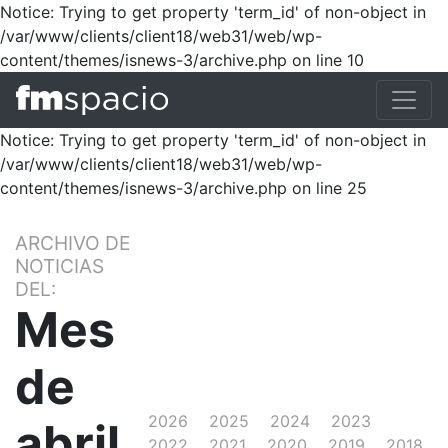
Notice: Trying to get property 'term_id' of non-object in
/var/www/clients/client18/web31/web/wp-
content/themes/isnews-3/archive.php on line 10
Notice: Trying to get property 'term_id' of non-object in
/var/www/clients/client18/web31/web/wp-
content/themes/isnews-3/archive.php on line 25
ARCHIVO DE
NOTICIAS
DEL:
Mes
de
2026
2025
2024
2023
abril
2022
2021
2020
2019
2018