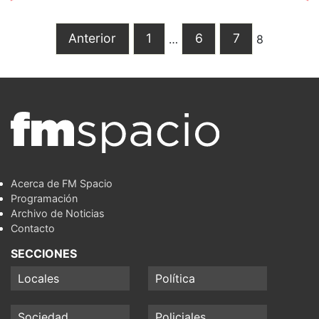
Anterior
1
6
7
…
8
Acerca de FM Spacio
Programación
Archivo de Noticias
Contacto
SECCIONES
Locales
Política
Sociedad
Policiales