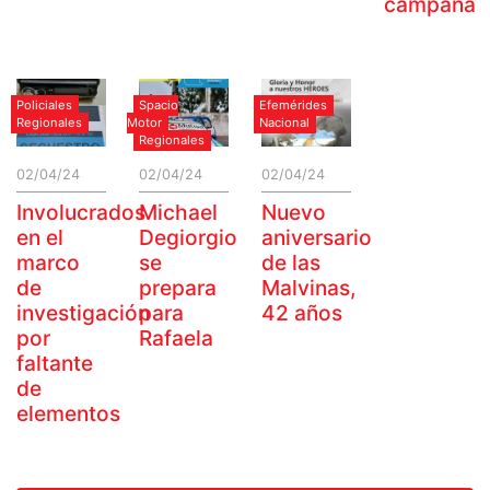
campaña
Policiales
Spacio
Efemérides
Regionales
Motor
Nacional
Regionales
02/04/24
02/04/24
02/04/24
Involucrados
Michael
Nuevo
en el
Degiorgio
aniversario
marco
se
de las
de
prepara
Malvinas,
investigación
para
42 años
por
Rafaela
faltante
de
elementos