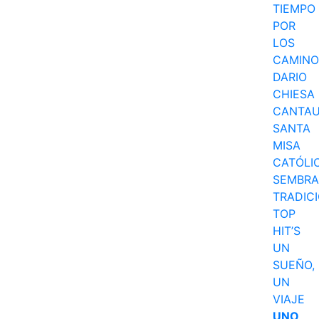
TIEMPO
POR
LOS
CAMINO
DARIO
CHIESA
CANTA
SANTA
MISA
CATÓLI
SEMBR
TRADIC
TOP
HIT’S
UN
SUEÑO,
UN
VIAJE
UNO