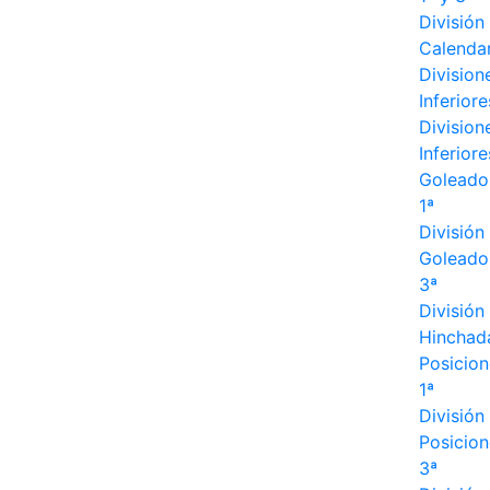
División
Calenda
Division
Inferiore
Division
Inferiore
Goleado
1ª
División
Goleado
3ª
División
Hinchad
Posicion
1ª
División
Posicion
3ª