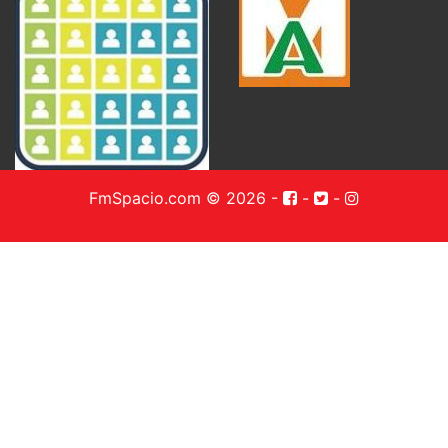
FmSpacio.com © 2026
-
-
-