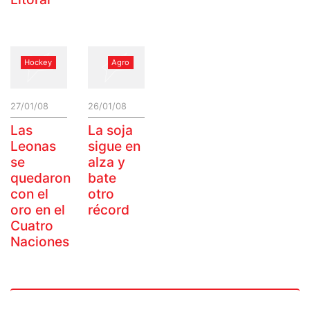
Hockey
Agro
27/01/08
26/01/08
Las
La soja
Leonas
sigue en
se
alza y
quedaron
bate
con el
otro
oro en el
récord
Cuatro
Naciones