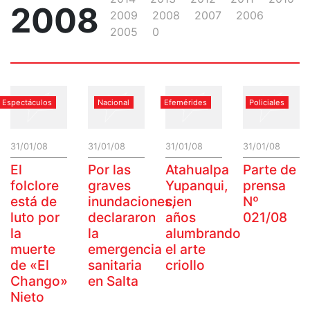
2008
2009
2008
2007
2006
2005
0
Espectáculos
Nacional
Efemérides
Policiales
31/01/08
31/01/08
31/01/08
31/01/08
El
Por las
Atahualpa
Parte de
folclore
graves
Yupanqui,
prensa
está de
inundaciones,
cien
Nº
luto por
declararon
años
021/08
la
la
alumbrando
muerte
emergencia
el arte
de «El
sanitaria
criollo
Chango»
en Salta
Nieto