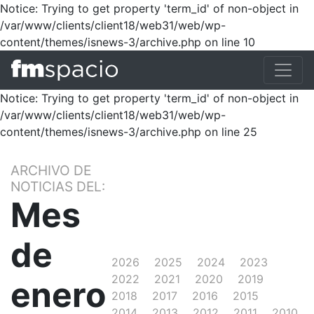
Notice: Trying to get property 'term_id' of non-object in
/var/www/clients/client18/web31/web/wp-
content/themes/isnews-3/archive.php on line 10
Notice: Trying to get property 'term_id' of non-object in
/var/www/clients/client18/web31/web/wp-
content/themes/isnews-3/archive.php on line 25
ARCHIVO DE
NOTICIAS DEL:
Mes
de
2026
2025
2024
2023
2022
2021
2020
2019
enero
2018
2017
2016
2015
2014
2013
2012
2011
2010