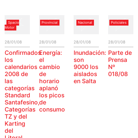
Spacio
Provincial
Nacional
Policiales
Motor
28/01/08
28/01/08
28/01/08
28/01/08
Confirmados
Energía:
Inundación:
Parte de
los
el
son
Prensa
calendarios
cambio
9000 los
Nº
2008 de
de
aislados
018/08
las
horario
en Salta
categorías
aplanó
Standard
los picos
Santafesino,
de
Categorías
consumo
TZ y del
Karting
del
Litoral