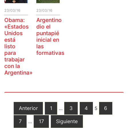
23/03/16
23/03/16
Obama:
Argentino
«Estados
dio el
Unidos
puntapié
está
inicial en
listo
las
para
formativas
trabajar
con la
Argentina»
Anterior
1
3
4
6
…
5
7
17
Siguiente
…