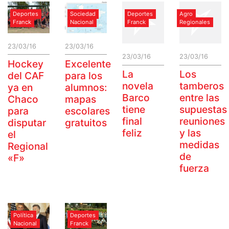
Deportes
Sociedad
Deportes
Agro
Franck
Nacional
Franck
Regionales
23/03/16
23/03/16
23/03/16
23/03/16
Hockey
Excelente
La
Los
del CAF
para los
novela
tamberos
ya en
alumnos:
Barco
entre las
Chaco
mapas
tiene
supuestas
para
escolares
final
reuniones
disputar
gratuitos
feliz
y las
el
medidas
Regional
de
«F»
fuerza
Política
Deportes
Nacional
Franck