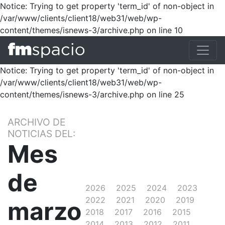
Notice: Trying to get property 'term_id' of non-object in
/var/www/clients/client18/web31/web/wp-
content/themes/isnews-3/archive.php on line 10
Notice: Trying to get property 'term_id' of non-object in
/var/www/clients/client18/web31/web/wp-
content/themes/isnews-3/archive.php on line 25
ARCHIVO DE
NOTICIAS DEL:
Mes
de
2026
2025
2024
2023
2022
2021
2020
2019
marzo
2018
2017
2016
2015
2014
2013
2012
2011