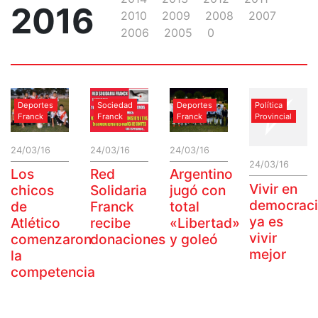
2016
2010
2009
2008
2007
2006
2005
0
Deportes
Sociedad
Deportes
Política
Franck
Franck
Franck
Provincial
24/03/16
24/03/16
24/03/16
24/03/16
Los
Red
Argentino
Vivir en
chicos
Solidaria
jugó con
democrac
de
Franck
total
ya es
Atlético
recibe
«Libertad»
vivir
comenzaron
donaciones
y goleó
mejor
la
competencia