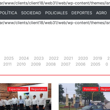
 /var/www/clients/client18/web31/web/wp-content/themes/is
POLÍTICA
SOCIEDAD
POLICIALES
DEPORTES
AGRO
 /var/www/clients/client18/web31/web/wp-content/themes/is
2025
2024
2023
2022
2021
2020
2019
2
2011
2010
2009
2008
2007
2006
2005
0
Espectáculos
Regionales
Policiales
Regio