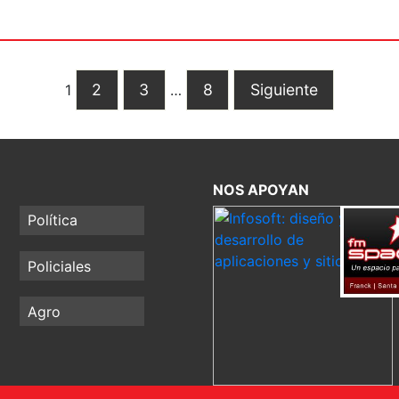
2
3
8
Siguiente
1
…
NOS APOYAN
Política
Policiales
Agro