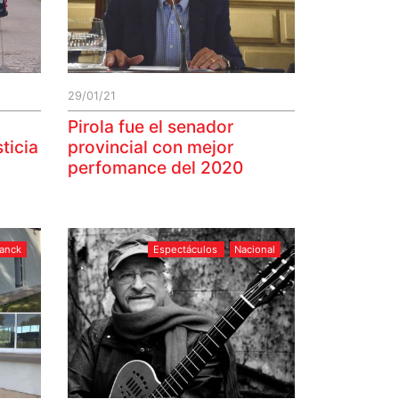
29/01/21
Pirola fue el senador
ticia
provincial con mejor
perfomance del 2020
ranck
Espectáculos
Nacional