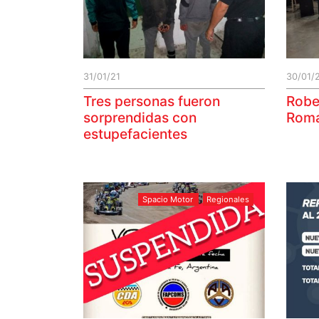
31/01/21
30/01/
Tres personas fueron
Robe
sorprendidas con
Romá
estupefacientes
Spacio Motor
Regionales