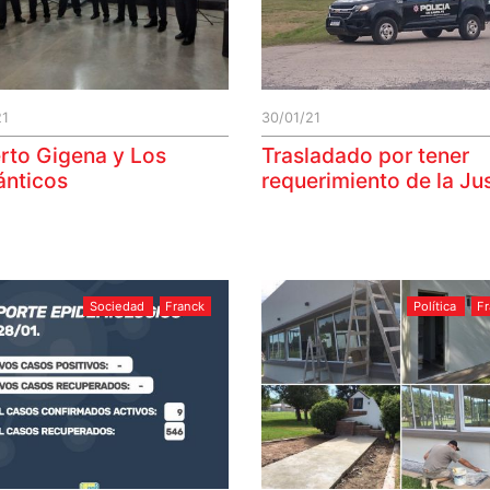
21
30/01/21
rto Gigena y Los
Trasladado por tener
nticos
requerimiento de la Jus
Sociedad
Franck
Política
F