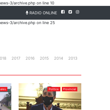
news-3/archive.php on line 10
RADIO ONLINE
news-3/archive.php on line 25
018
2017
2016
2015
2014
2013
nales
Política
Provincial