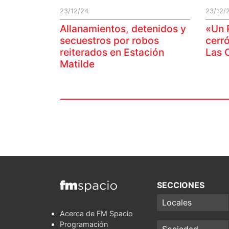
23/12/24
23/12/
Allanamientos, detenidos y
«Un 
secuestros por robos
cerró
reiterados en Estación
Las 
Matilde
SECCIONES
Locales
Acerca de FM Spacio
Programación
Sociedad