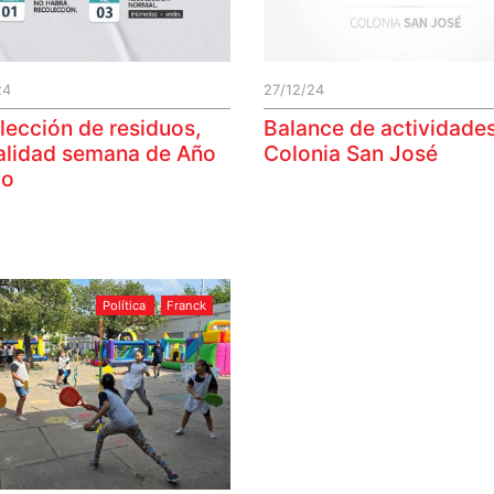
24
27/12/24
lección de residuos,
Balance de actividade
lidad semana de Año
Colonia San José
vo
Política
Franck