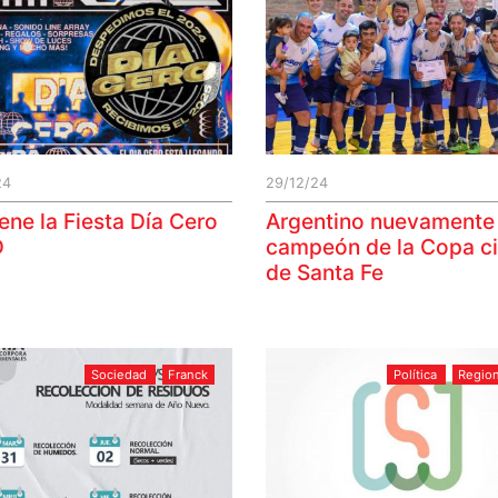
24
29/12/24
ene la Fiesta Día Cero
Argentino nuevamente
D
campeón de la Copa c
de Santa Fe
Sociedad
Franck
Política
Regio