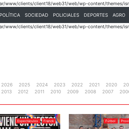
 /var/www/clients/client18/web31/web/wp-content/themes/is
POLÍTICA
SOCIEDAD
POLICIALES
DEPORTES
AGRO
 /var/www/clients/client18/web31/web/wp-content/themes/is
2026
2025
2024
2023
2022
2021
2020
20
2013
2012
2011
2010
2009
2008
2007
200
Espectáculos
Franck
Fútbol
Provi