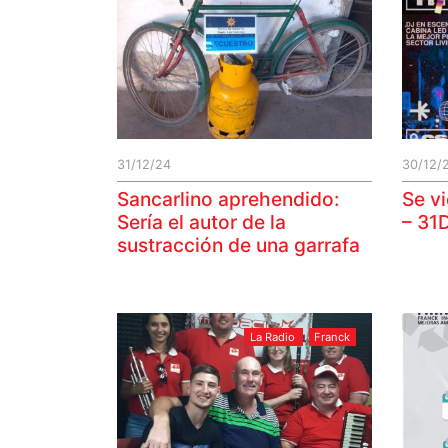
31/12/24
30/12/
Sancarlino aprehendido:
Se vi
Sería el autor de la
– 31
sustracción de una garrafa
La Radio
Franck