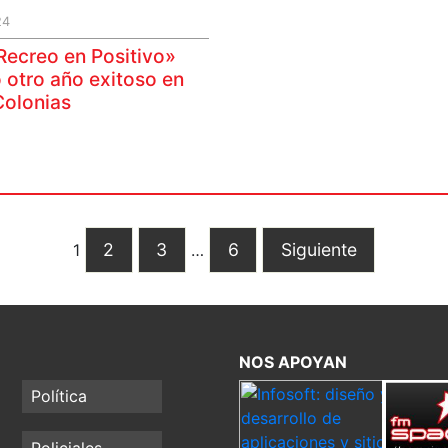
24
Recreo en Positivo»
 otro año exitoso en
Colonias
2
3
6
Siguiente
1
…
NOS APOYAN
Política
Policiales