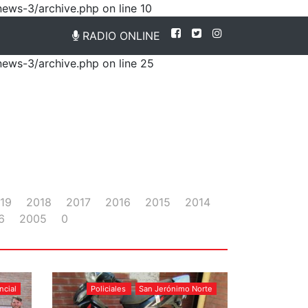
news-3/archive.php on line 10
RADIO ONLINE
news-3/archive.php on line 25
19
2018
2017
2016
2015
2014
6
2005
0
ncial
Policiales
San Jerónimo Norte