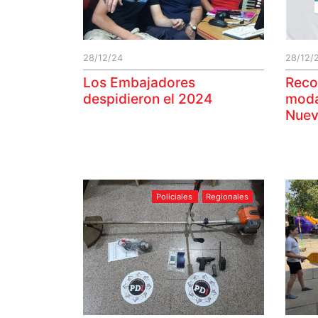
28/12/24
28/12/
Los Embajadores
Reco
despidieron el 2024
moda
Nue
Policiales
Regionales