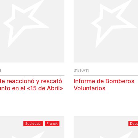
1
31/10/11
te reaccionó y rescató
Informe de Bomberos
nto en el «15 de Abril»
Voluntarios
Sociedad
Franck
Depo