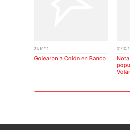
31/10/11
31/10/1
Golearon a Colón en Banco
Nota
popul
Vola