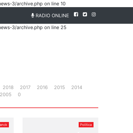
news-3/archive.php on line 10
RADIO ONLINE
news-3/archive.php on line 25
2018
2017
2016
2015
2014
2005
0
ranck
Política