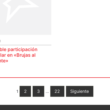
1
ble participación
ar en «Brujas al
nte»
2
3
22
Siguiente
1
…