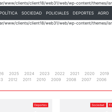
 /var/www/clients/client18/web31/web/wp-content/themes/is
POLÍTICA
SOCIEDAD
POLICIALES
DEPORTES
AGRO
 /var/www/clients/client18/web31/web/wp-content/themes/is
26
2025
2024
2023
2022
2021
2020
2019
13
2012
2011
2010
2009
2008
2007
2006
Deportes
Sociedad
F