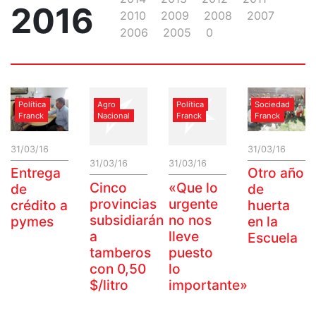
2016
2010
2009
2008
2007
2006
2005
0
Política
Agro
Política
Sociedad
Franck
Nacional
Franck
Franck
31/03/16
31/03/16
31/03/16
31/03/16
Entrega
Otro año
Cinco
«Que lo
de
de
provincias
urgente
crédito a
huerta
subsidiarán
no nos
pymes
en la
a
lleve
Escuela
tamberos
puesto
con 0,50
lo
$/litro
importante»