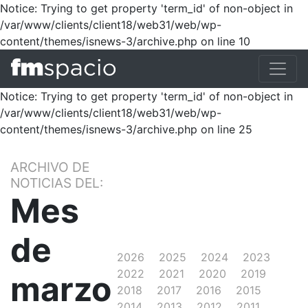
Notice: Trying to get property 'term_id' of non-object in
/var/www/clients/client18/web31/web/wp-
content/themes/isnews-3/archive.php on line 10
Notice: Trying to get property 'term_id' of non-object in
/var/www/clients/client18/web31/web/wp-
content/themes/isnews-3/archive.php on line 25
ARCHIVO DE
NOTICIAS DEL:
Mes
de
2026
2025
2024
2023
2022
2021
2020
2019
marzo
2018
2017
2016
2015
2014
2013
2012
2011