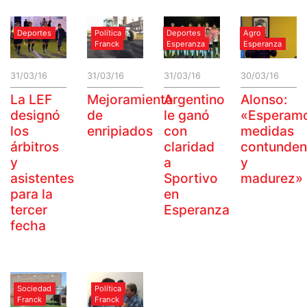
Deportes
Política
Deportes
Agro
Franck
Esperanza
Esperanza
31/03/16
31/03/16
31/03/16
30/03/16
La LEF
Mejoramiento
Argentino
Alonso:
designó
de
le ganó
«Esperam
los
enripiados
con
medidas
árbitros
claridad
contunden
y
a
y
asistentes
Sportivo
madurez»
para la
en
tercer
Esperanza
fecha
Sociedad
Política
Franck
Franck