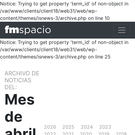
Notice: Trying to get property 'term_id' of non-object in
/var/www/clients/client18/web31/web/wp-
content/themes/isnews-3/archive.php on line 10
Notice: Trying to get property 'term_id' of non-object in
/var/www/clients/client18/web31/web/wp-
content/themes/isnews-3/archive.php on line 25
ARCHIVO DE
NOTICIAS
DEL:
Mes
de
2026
2025
2024
2023
abril
2022
2021
2020
2019
2018