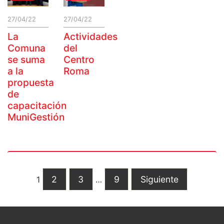
27/04/22
27/04/22
La
Actividades
Comuna
del
se suma
Centro
a la
Roma
propuesta
de
capacitación
MuniGestión
2
3
9
Siguiente
1
…