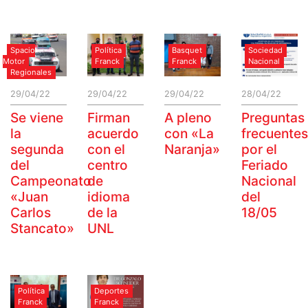
Spacio
Política
Basquet
Sociedad
Motor
Franck
Franck
Nacional
Regionales
29/04/22
29/04/22
29/04/22
28/04/22
Se viene
Firman
A pleno
Preguntas
la
acuerdo
con «La
frecuentes
segunda
con el
Naranja»
por el
del
centro
Feriado
Campeonato
de
Nacional
«Juan
idioma
del
Carlos
de la
18/05
Stancato»
UNL
Política
Deportes
Franck
Franck