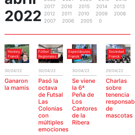
2017
2016
2015
2014
2013
2022
2012
2011
2010
2009
2008
2007
2006
2005
0
Hockey
Fútbol
Espectáculos
Sociedad
Franck
Regionales
Franck
Franck
30/04/22
30/04/22
30/04/22
29/04/22
Ganaron
Pasó la
Se viene
Charlas
la mamis
octava
la 6ª
sobre
de Futsal
Peña de
tenencia
Las
Los
responsab
Colonias
Cantores
de
con
de la
mascotas
múltiples
Ribera
emociones