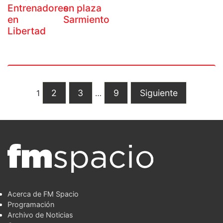
Entrenadores
en plaza
en
Sarmiento
Libertad
2
3
9
Siguiente
1
…
Acerca de FM Spacio
Programación
Archivo de Noticias