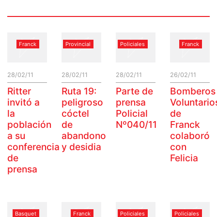
Franck
Provincial
Policiales
Franck
28/02/11
28/02/11
28/02/11
26/02/11
Ritter
Ruta 19:
Parte de
Bomberos
invitó a
peligroso
prensa
Voluntario
la
cóctel
Policial
de
población
de
Nº040/11
Franck
a su
abandono
colaboró
conferencia
y desidia
con
de
Felicia
prensa
Basquet
Franck
Policiales
Policiales