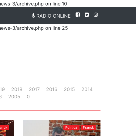
news-3/archive.php on line 10
RADIO ONLINE
news-3/archive.php on line 25
19
2018
2017
2016
2015
2014
6
2005
0
ranck
Política
Franck