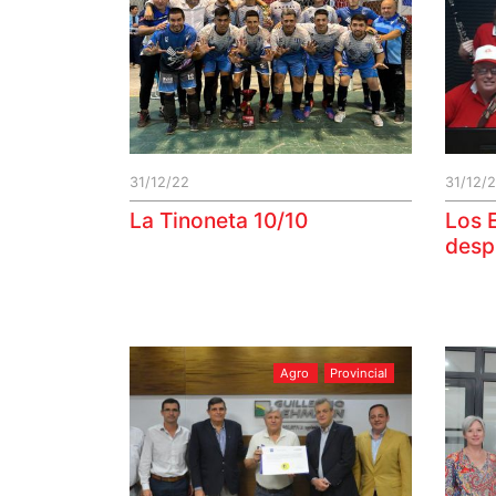
31/12/22
31/12/
La Tinoneta 10/10
Los 
desp
Agro
Provincial