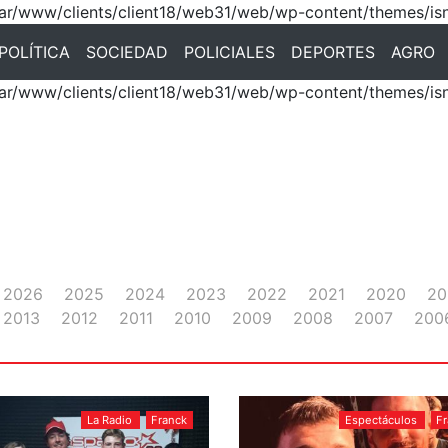
 /var/www/clients/client18/web31/web/wp-content/themes/is
POLÍTICA
SOCIEDAD
POLICIALES
DEPORTES
AGRO
 /var/www/clients/client18/web31/web/wp-content/themes/is
2026
2025
2024
2023
2022
2021
2020
20
2013
2012
2011
2010
2009
2008
2007
200
La Radio
Franck
Espectáculos
F