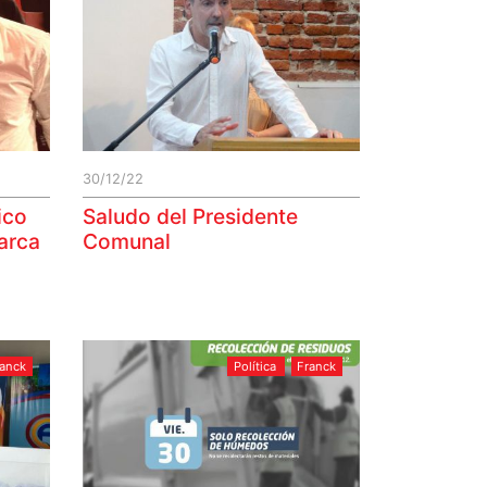
30/12/22
ico
Saludo del Presidente
marca
Comunal
ranck
Política
Franck