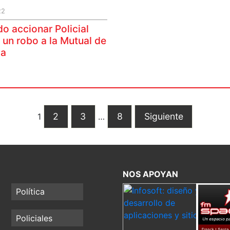
22
o accionar Policial
 un robo a la Mutual de
ia
2
3
8
Siguiente
1
…
NOS APOYAN
Política
Policiales