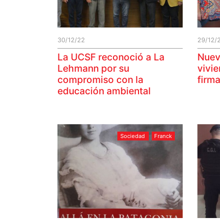
30/12/22
29/12/
La UCSF reconoció a La
Nuev
Lehmann por su
vivi
compromiso con la
firma
educación ambiental
Sociedad
Franck