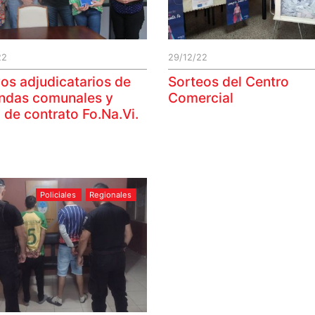
22
29/12/22
os adjudicatarios de
Sorteos del Centro
endas comunales y
Comercial
 de contrato Fo.Na.Vi.
Policiales
Regionales