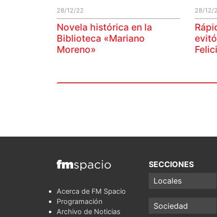
28/12/22
28/12/
Novela histórica en la
Rápid
Biblioteca «Mariano
evitó
Moreno»
Felic
SECCIONES
Locales
Acerca de FM Spacio
Programación
Sociedad
Archivo de Noticias