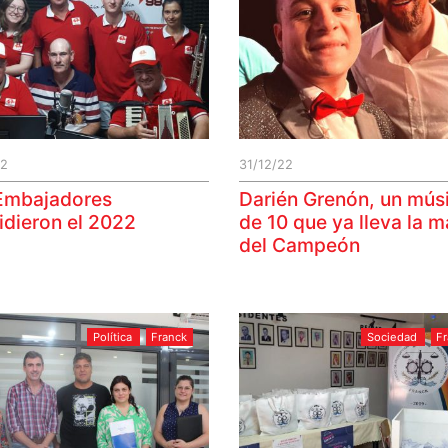
22
31/12/22
Embajadores
Darién Grenón, un mús
idieron el 2022
de 10 que ya lleva la 
del Campeón
Política
Franck
Sociedad
F