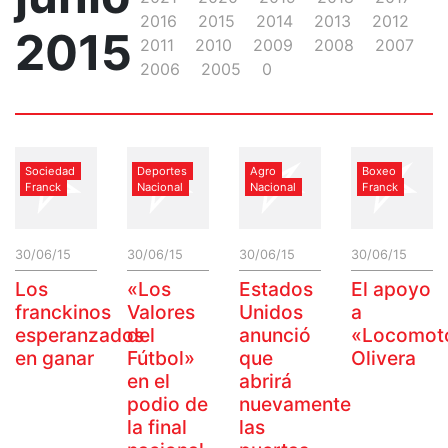
2016
2015
2014
2013
2012
2015
2011
2010
2009
2008
2007
2006
2005
0
Sociedad
Deportes
Agro
Boxeo
Franck
Nacional
Nacional
Franck
30/06/15
30/06/15
30/06/15
30/06/15
Los
«Los
Estados
El apoyo
franckinos
Valores
Unidos
a
esperanzados
del
anunció
«Locomot
en ganar
Fútbol»
que
Olivera
en el
abrirá
podio de
nuevamente
la final
las