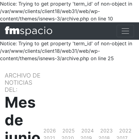
Notice: Trying to get property 'term_id' of non-object in
/var/www/clients/client18/web31/web/wp-
content/themes/isnews-3/archive.php on line 10
Notice: Trying to get property 'term_id' of non-object in
/var/www/clients/client18/web31/web/wp-
content/themes/isnews-3/archive.php on line 25
ARCHIVO DE
NOTICIAS
DEL:
Mes
de
2026
2025
2024
2023
2022
junio
2021
2020
2019
2018
2017