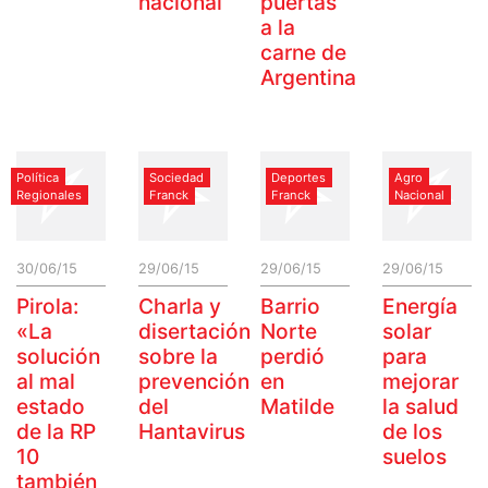
nacional
puertas
a la
carne de
Argentina
Política
Sociedad
Deportes
Agro
Regionales
Franck
Franck
Nacional
30/06/15
29/06/15
29/06/15
29/06/15
Pirola:
Charla y
Barrio
Energía
«La
disertación
Norte
solar
solución
sobre la
perdió
para
al mal
prevención
en
mejorar
estado
del
Matilde
la salud
de la RP
Hantavirus
de los
10
suelos
también