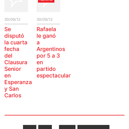
30/09/12
30/09/12
Se
Rafaela
disputó
le ganó
la cuarta
a
fecha
Argentinos
del
por 5 a 3
Clausura
en
Senior
partido
en
espectacular
Esperanza
y San
Carlos