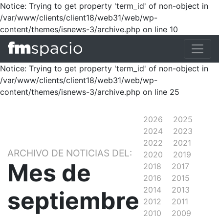
Notice: Trying to get property 'term_id' of non-object in
/var/www/clients/client18/web31/web/wp-
content/themes/isnews-3/archive.php on line 10
Notice: Trying to get property 'term_id' of non-object in
/var/www/clients/client18/web31/web/wp-
content/themes/isnews-3/archive.php on line 25
2026
2025
2024
2023
2022
2021
ARCHIVO DE NOTICIAS DEL:
2020
2019
Mes de
2018
2017
2016
2015
2014
2013
septiembre
2012
2011
2010
2009