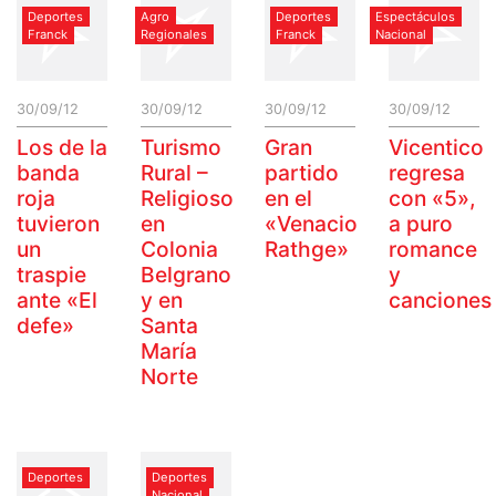
Deportes
Agro
Deportes
Espectáculos
Franck
Regionales
Franck
Nacional
30/09/12
30/09/12
30/09/12
30/09/12
Los de la
Turismo
Gran
Vicentico
banda
Rural –
partido
regresa
roja
Religioso
en el
con «5»,
tuvieron
en
«Venacio
a puro
un
Colonia
Rathge»
romance
traspie
Belgrano
y
ante «El
y en
canciones
defe»
Santa
María
Norte
Deportes
Deportes
Nacional