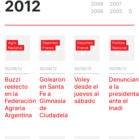
2012
2008
2007
2006
2005
0
Agro
Deportes
Deportes
Política
Nacional
Franck
Franck
Nacional
30/09/12
30/09/12
30/09/12
30/09/12
Buzzi
Golearon
Voley
Denuncian
reelecto
en Santa
desde el
a la
en la
Fe a
jueves al
presidenta
Federación
Gimnasia
sábado
ante el
Agraria
de
Inadi
Argentina
Ciudadela